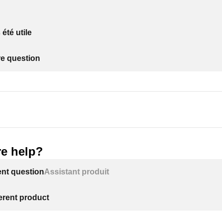
 été utile
re question
e help?
ent question
Assistant produit
ferent product