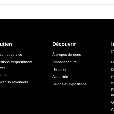
utien
Découvrir
I
l
ien et service
À propos de nous
stions fréquemment
Ambassadeurs
G
ées
Histoires
D
antie
Actualités
R
uver un revendeur
m
Salons et expositions
R
i
G
C