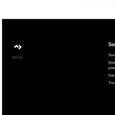
So
Sout
Sitemap
Que
pos
Gar
Tro