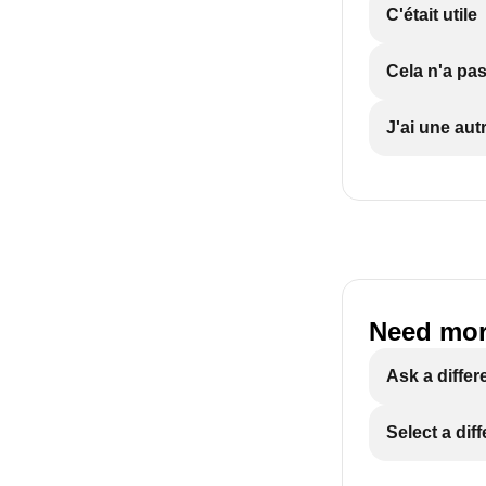
C'était utile
Cela n'a pas
J'ai une aut
Need mor
Ask a differ
Select a dif