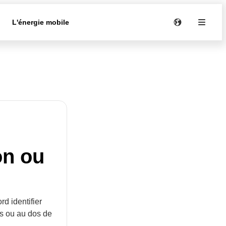
e
L'énergie mobile
on ou
d identifier
ous ou au dos de