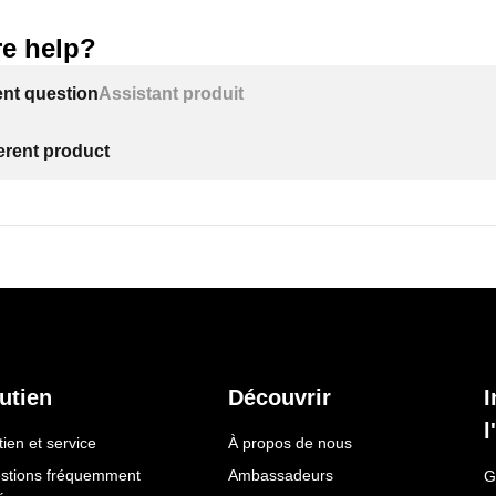
e help?
ent question
Assistant produit
ferent product
utien
Découvrir
I
l
ien et service
À propos de nous
stions fréquemment
Ambassadeurs
G