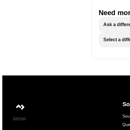
Need mor
Ask a differ
Select a dif
So
Sout
Sitemap
Que