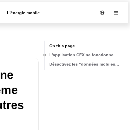
e
L'énergie mobile
On this page
L'application CFX ne fonctionne pas sur
Désactivez les "données mobiles" dans l
nne
ême
utres