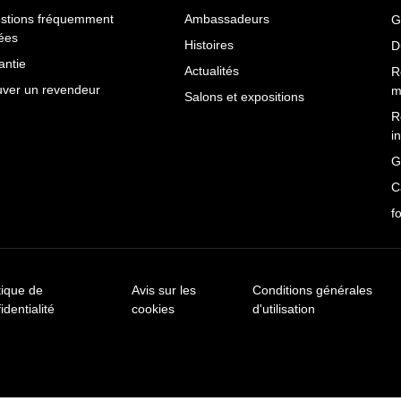
stions fréquemment
Ambassadeurs
G
ées
Histoires
D
antie
Actualités
R
uver un revendeur
m
Salons et expositions
R
i
G
C
f
tique de
Avis sur les
Conditions générales
identialité
cookies
d'utilisation