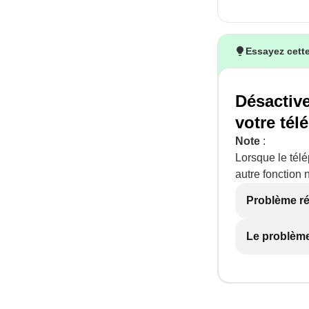
Essayez cette
Désactiv
votre tél
Note
:
Lorsque le tél
autre fonction
Problème r
Le problème