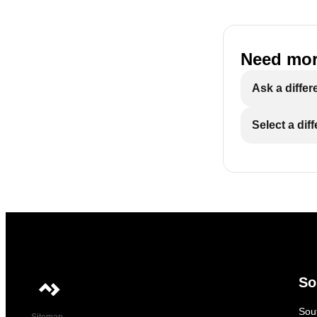
Need mor
Ask a differ
Select a dif
So
Sout