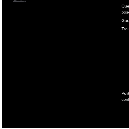
Sitemap
Que
pos
Gar
Tro
Poli
conf