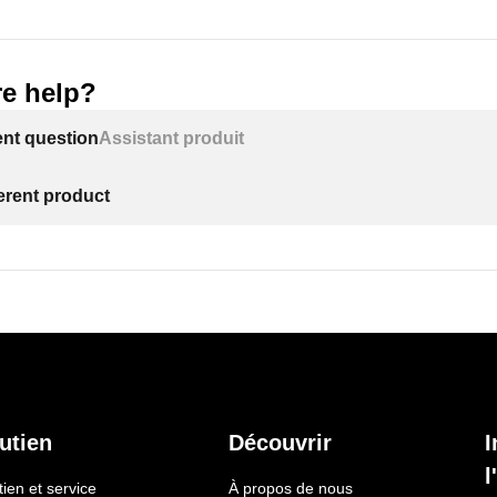
e help?
ent question
Assistant produit
ferent product
utien
Découvrir
I
l
ien et service
À propos de nous