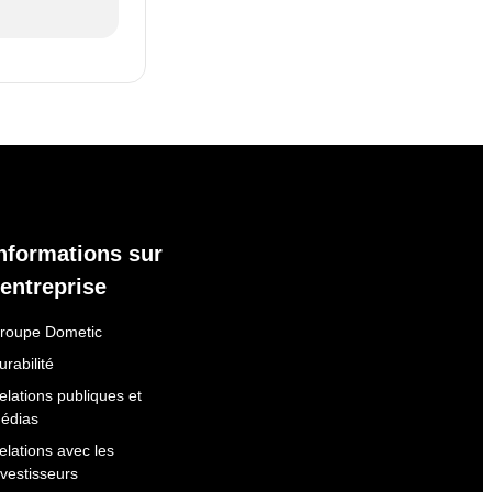
nformations sur
'entreprise
roupe Dometic
urabilité
elations publiques et
édias
elations avec les
nvestisseurs