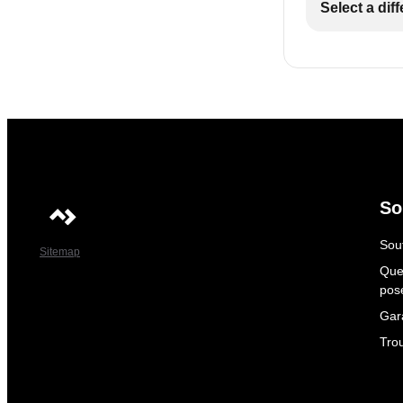
Select a dif
So
Sout
Sitemap
Que
pos
Gar
Tro