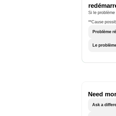
redémarre
Si le problème 
**Cause possib
Problème r
Le problème
Need mor
Ask a differ