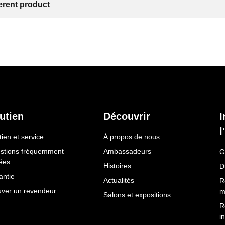
ferent product
utien
Découvrir
I
l
ien et service
À propos de nous
stions fréquemment
Ambassadeurs
G
ées
Histoires
D
antie
Actualités
R
uver un revendeur
m
Salons et expositions
R
i