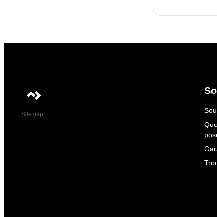
So
Sout
Sitemap
Que
pos
Gar
Tro