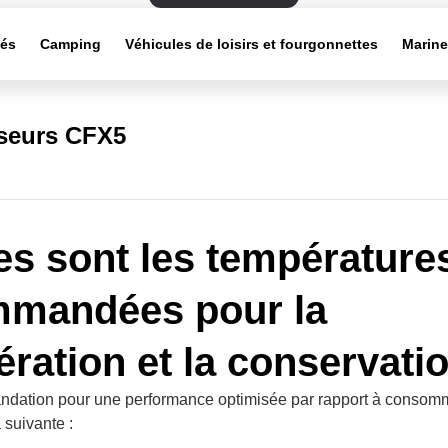
tés
Camping
Véhicules de loisirs et fourgonnettes
Marin
sseurs CFX5
es sont les température
mmandées pour la
gération et la conservati
dation pour une performance optimisée par rapport à consom
 suivante :