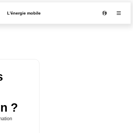
e
L'énergie mobile
s
on ?
mation