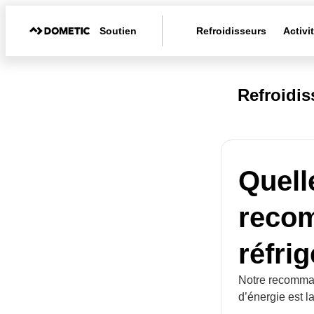
Soutien
Refroidisseurs
Activi
Refroidi
Quell
reco
réfri
Notre recomman
d’énergie est la