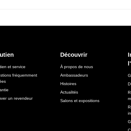
utien
Découvrir
I
l
ien et service
À propos de nous
stions fréquemment
Ambassadeurs
G
ées
Histoires
D
antie
Actualités
R
uver un revendeur
m
Salons et expositions
R
i
G
C