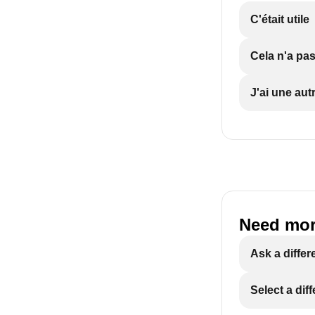
C'était utile
Cela n'a pas
J'ai une aut
Need mor
Ask a differ
Select a dif