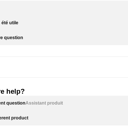
 été utile
re question
e help?
ent question
Assistant produit
ferent product