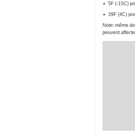
5F (-15C) po
39F (4C) pou
Note: même de 
peuvent affect