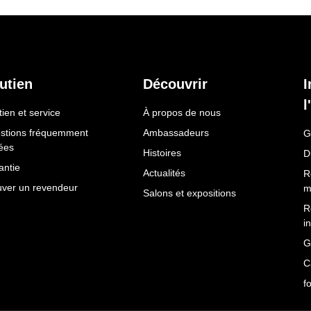
utien
Découvrir
I
l
ien et service
À propos de nous
stions fréquemment
Ambassadeurs
G
ées
Histoires
D
antie
Actualités
R
uver un revendeur
m
Salons et expositions
R
i
G
C
f