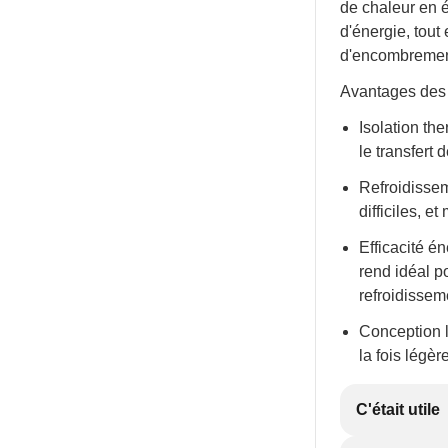
de chaleur en é
d'énergie, tout
d'encombremen
Avantages des 
Isolation th
le transfert
Refroidissem
difficiles, e
Efficacité én
rend idéal p
refroidissem
Conception l
la fois légère
C'était utile