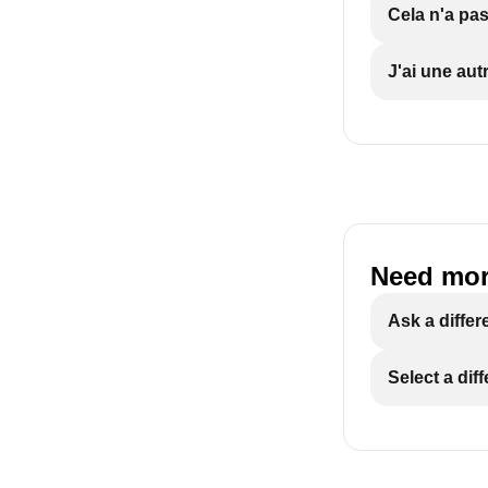
Cela n'a pas
J'ai une aut
Need mor
Ask a differ
Select a dif