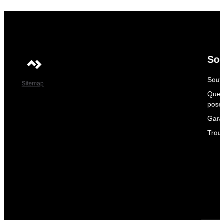
So
Sout
Sitemap
Que
pos
Gar
Tro