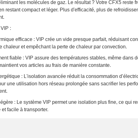
liminant les molécules de gaz. Le résultat ? Votre CFX5 reste f
 en restant compact et léger. Plus d'efficacité, plus de refroidiss
t.
VIP :
ermique efficace : VIP crée un vide presque parfait, réduisant c
 de chaleur et empêchant la perte de chaleur par convection.
ent fiable : VIP assure des températures stables, même dans d
t maintient vos articles au frais de manière constante.
ergétique : L'isolation avancée réduit la consommation d’électrici
our une utilisation hors réseau prolongée sans sacrifier les per
ent.
égère : Le système VIP permet une isolation plus fine, ce qui re
 et facile à transporter.