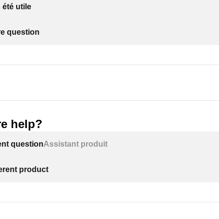
 été utile
re question
e help?
ent question
Assistant produit
ferent product