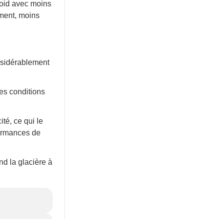
roid avec moins
ement, moins
onsidérablement
es conditions
té, ce qui le
formances de
nd la glacière à