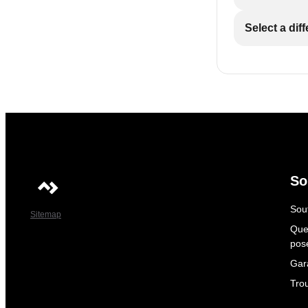
Select a dif
So
Sout
Sitemap
Que
pos
Gar
Tro