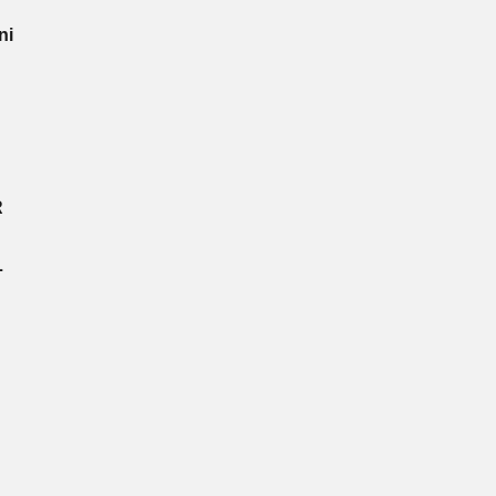
ni
R
L