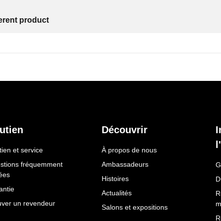
ferent product
utien
Découvrir
I
l
ien et service
À propos de nous
stions fréquemment
Ambassadeurs
G
ées
Histoires
D
antie
Actualités
R
uver un revendeur
m
Salons et expositions
R