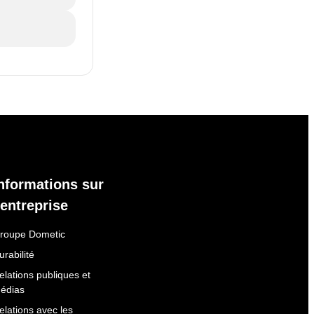
nformations sur
'entreprise
roupe Dometic
urabilité
elations publiques et
édias
elations avec les