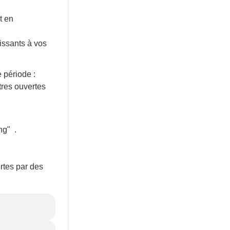
t en
issants à vos
 période :
tres ouvertes
ing"
.
ertes par des