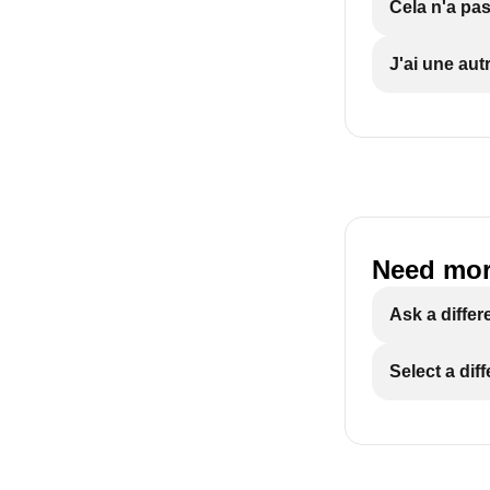
Cela n'a pas
J'ai une aut
Need mor
Ask a differ
Select a dif