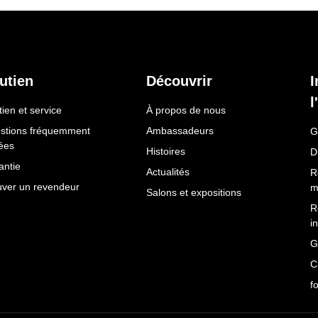
utien
Découvrir
I
l
ien et service
À propos de nous
stions fréquemment
Ambassadeurs
G
ées
Histoires
D
antie
Actualités
R
uver un revendeur
m
Salons et expositions
R
i
G
C
f