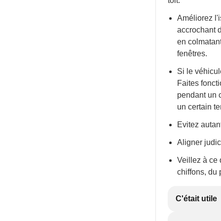
toit:
Améliorez l'
accrochant d
en colmatant
fenêtres.
Si le véhicu
Faites fonct
pendant un c
un certain t
Evitez autan
Aligner judi
Veillez à ce 
chiffons, du 
C'était utile