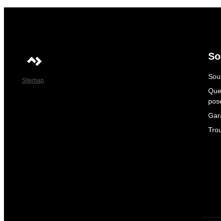
So
Sout
Sitemap
Que
pos
Gar
Tro