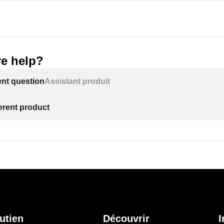
e help?
ent question
Assistant produit
ferent product
utien
Découvrir
I