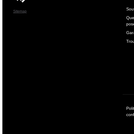
Sout
Sitemap
Que
pos
Gar
Tro
Poli
conf