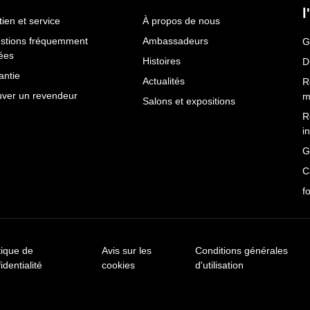
l
ien et service
À propos de nous
stions fréquemment
Ambassadeurs
G
ées
Histoires
D
antie
Actualités
R
uver un revendeur
m
Salons et expositions
R
i
G
C
f
tique de
Avis sur les
Conditions générales
identialité
cookies
d'utilisation