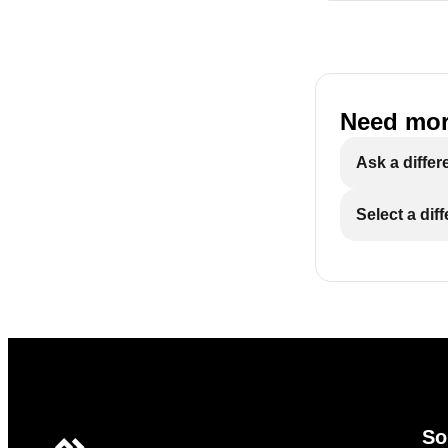
Need mor
Ask a differ
Select a dif
So