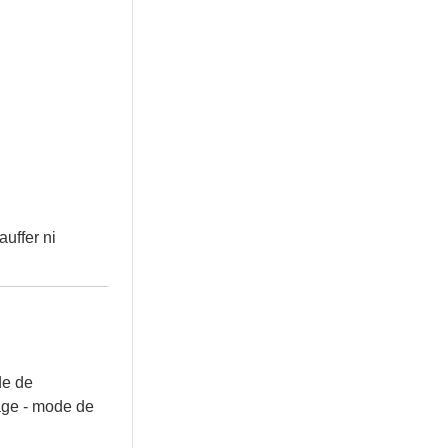
auffer ni
de de
hage - mode de