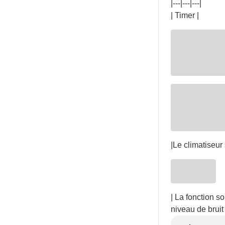
|---|---|---|
| Timer |
|Le climatiseur
| La fonction s
niveau de bruit 