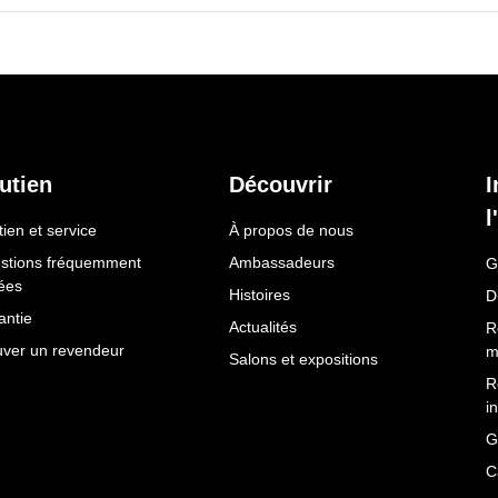
utien
Découvrir
I
l
ien et service
À propos de nous
stions fréquemment
Ambassadeurs
G
ées
Histoires
D
antie
Actualités
R
uver un revendeur
m
Salons et expositions
R
i
G
C