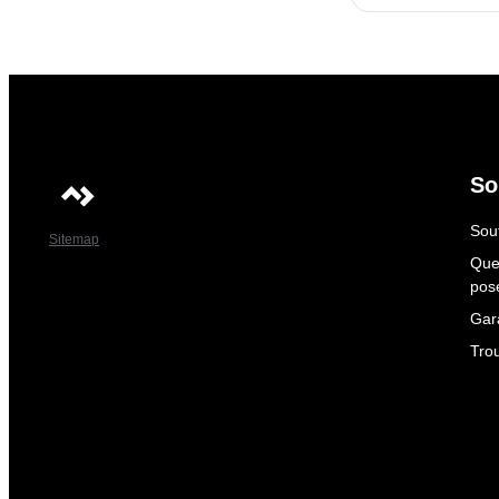
So
Sout
Sitemap
Que
pos
Gar
Tro