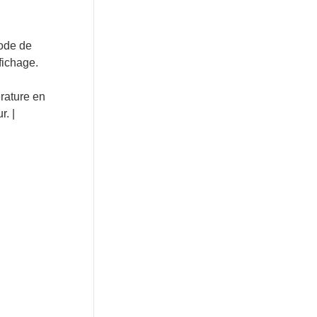
mode de
fichage.
érature en
r. |