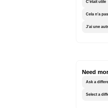
C'était utile
Cela n'a pas
J'ai une aut
Need mor
Ask a differ
Select a dif