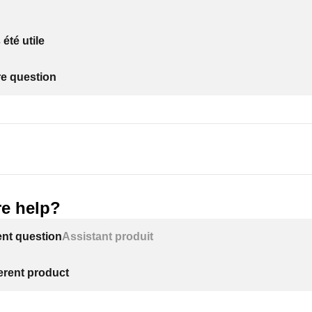
 été utile
re question
e help?
ent question
Assistant produit
ferent product