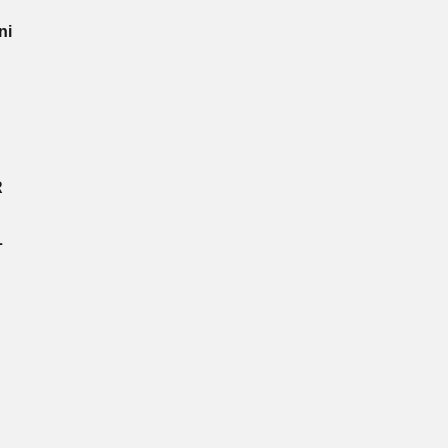
ni
R
L