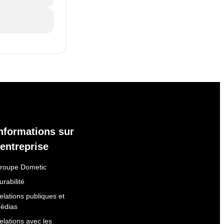
nformations sur
'entreprise
roupe Dometic
urabilité
elations publiques et
édias
elations avec les