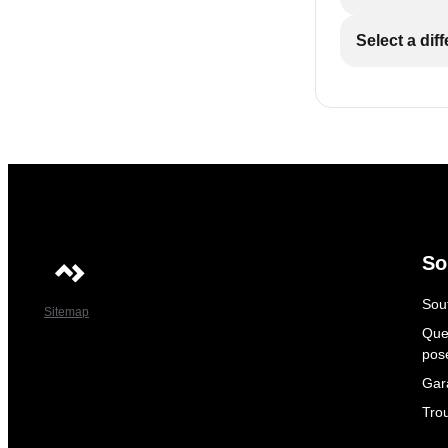
Select a dif
So
Sout
Sitemap
Que
pos
Gar
Tro