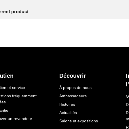
ferent product
utien
Découvrir
I
l
ien et service
À propos de nous
stions fréquemment
Ambassadeurs
G
ées
Histoires
D
antie
Actualités
R
uver un revendeur
m
Salons et expositions
R