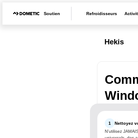
Soutien
Refroidisseurs
Activi
Hekis
Comme
Wind
1
Nettoyez vo
N'utilisez JAMAIS
universels, des a