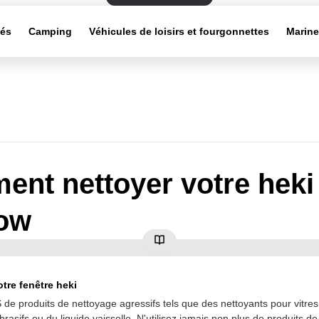
tés
Camping
Véhicules de loisirs et fourgonnettes
Marin
nt nettoyer votre heki
ow
tre fenêtre heki
 de produits de nettoyage agressifs tels que des nettoyants pour vitres
brasifs ou du liquide vaisselle. N'utilisez jamais non plus de produits d