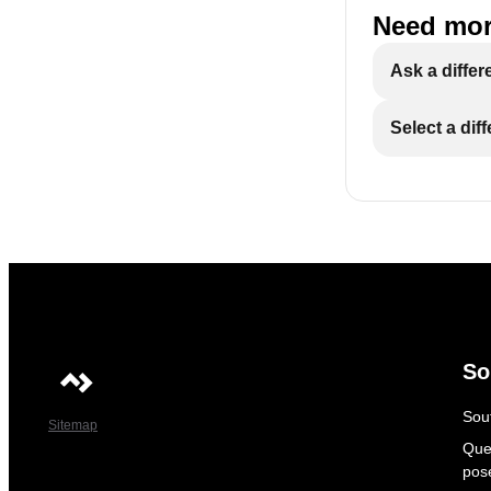
Need mor
Ask a differ
Select a dif
So
Sout
Sitemap
Que
pos