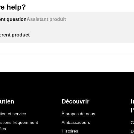
e help?
ent question
Assistant produit
ferent product
utien
Découvrir
I
l
ien et service
À propos de nous
stions fréquemment
Ambassadeurs
G
ées
Histoires
D