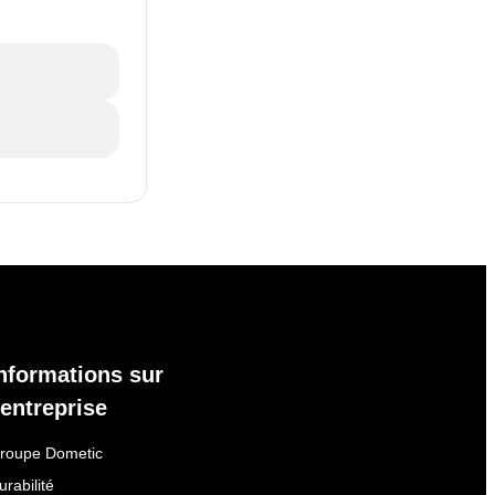
nformations sur
'entreprise
roupe Dometic
urabilité