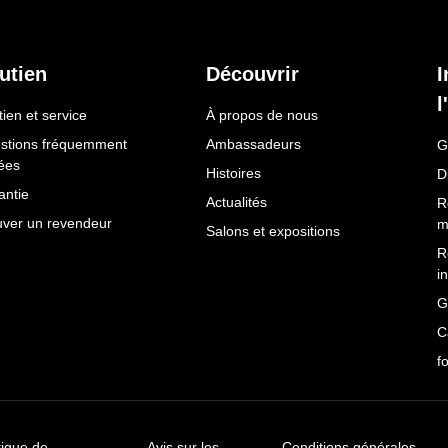
utien
Découvrir
I
l
ien et service
À propos de nous
stions fréquemment
Ambassadeurs
G
ées
Histoires
D
antie
Actualités
R
uver un revendeur
m
Salons et expositions
R
i
G
C
f
tique de
Avis sur les
Conditions générales