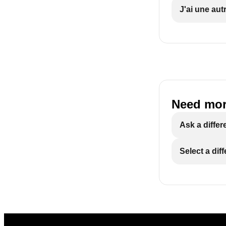
J'ai une aut
Need mor
Ask a differ
Select a dif