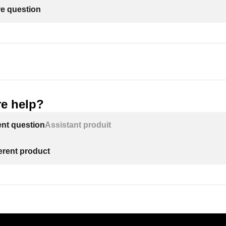
re question
e help?
ent question
Assistant produit
ferent product