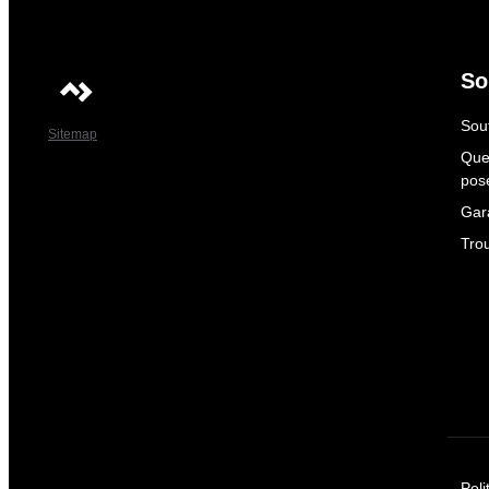
So
Sout
Sitemap
Que
pos
Gar
Tro
Poli