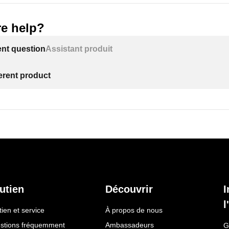
e help?
ent question
Assistant produit
ferent product
utien
Découvrir
I
l
ien et service
À propos de nous
stions fréquemment
Ambassadeurs
G