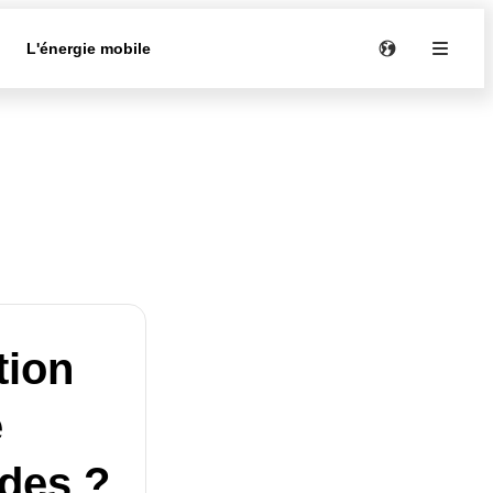
e
L'énergie mobile
tion
e
udes ?