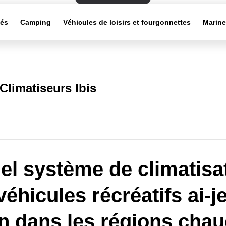
tés
Camping
Véhicules de loisirs et fourgonnettes
Marin
Climatiseurs Ibis
el système de climatisa
véhicules récréatifs ai-j
n dans les régions cha