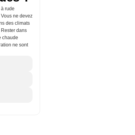
 à rude
e. Vous ne devez
ns des climats
. Rester dans
ne chaude
ration ne sont