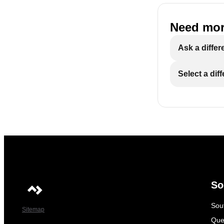
Need mor
Ask a differ
Select a dif
So
Sout
Sitemap
Que