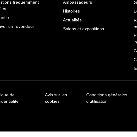
stions fréquemment
Ambassadeurs
G
ées
Histoires
D
antie
Actualités
R
uver un revendeur
m
Salons et expositions
R
i
G
C
f
tique de
Avis sur les
Conditions générales
identialité
cookies
d'utilisation