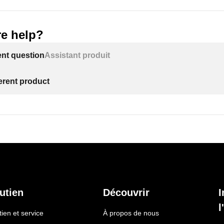
e help?
ent question
Assistant produit
ferent product
utien
Découvrir
I
l
ien et service
À propos de nous