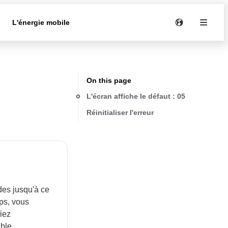
e
L'énergie mobile
On this page
L'écran affiche le défaut : 05
Réinitialiser l'erreur
des jusqu'à ce
ps, vous
fiez
ible.