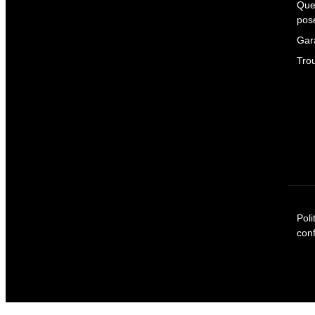
Que
pos
Gar
Tro
Poli
conf