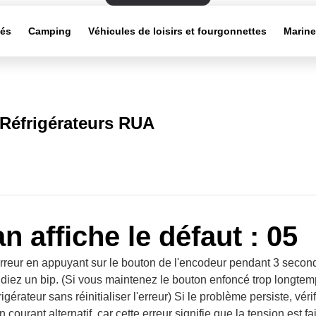
tés
Camping
Véhicules de loisirs et fourgonnettes
Marin
Réfrigérateurs RUA
n affiche le défaut : 05
'erreur en appuyant sur le bouton de l'encodeur pendant 3 secon
diez un bip. (Si vous maintenez le bouton enfoncé trop longtem
rigérateur sans réinitialiser l'erreur) Si le problème persiste, véri
n courant alternatif, car cette erreur signifie que la tension est fa