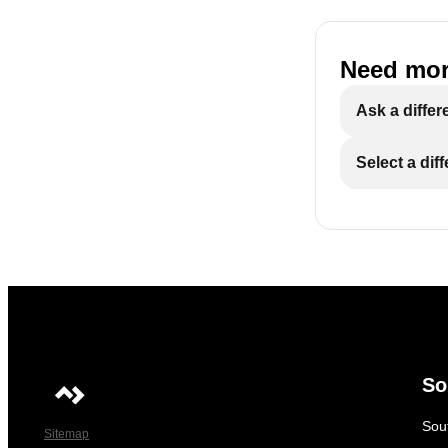
Need mor
Ask a differ
Select a dif
So
Sout
Sitemap