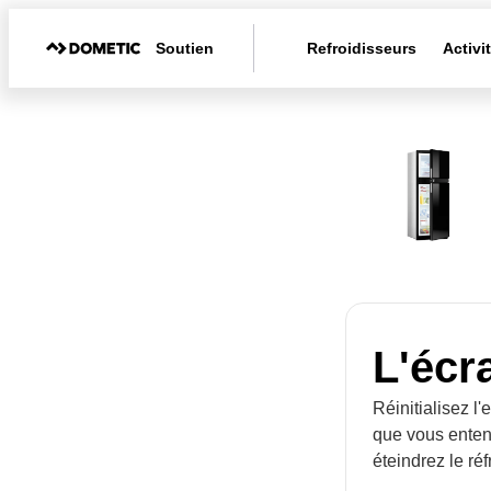
Soutien
Refroidisseurs
Activi
L'écra
Réinitialisez l
que vous enten
éteindrez le réfr