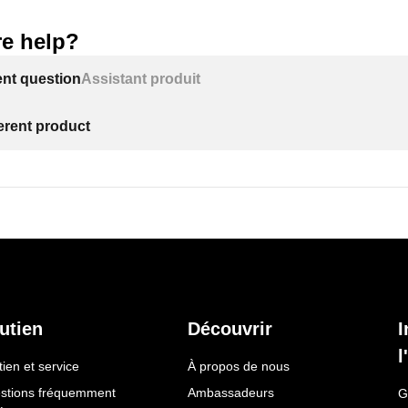
e help?
ent question
Assistant produit
ferent product
utien
Découvrir
I
l
ien et service
À propos de nous
stions fréquemment
Ambassadeurs
G