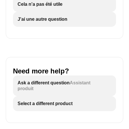
Cela n'a pas été utile
Positionnement de la bouteille clayette
J'ai une autre question
SHOW MORE
Need more help?
Ask a different question
Assistant
produit
Select a different product