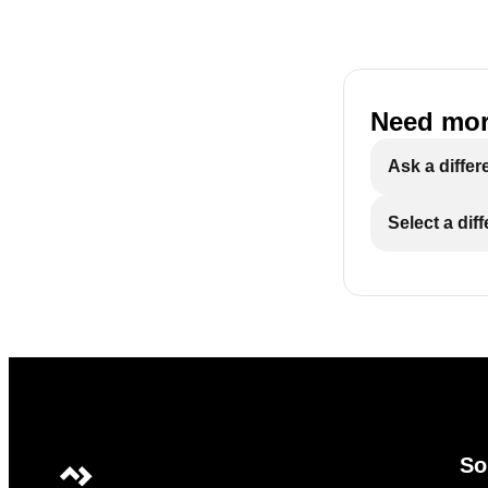
Need mor
Ask a differ
Select a dif
So