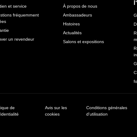
l
ien et service
À propos de nous
stions fréquemment
Ambassadeurs
G
ées
Histoires
D
antie
Actualités
R
uver un revendeur
m
Salons et expositions
R
i
G
C
f
tique de
Avis sur les
Conditions générales
identialité
cookies
d'utilisation