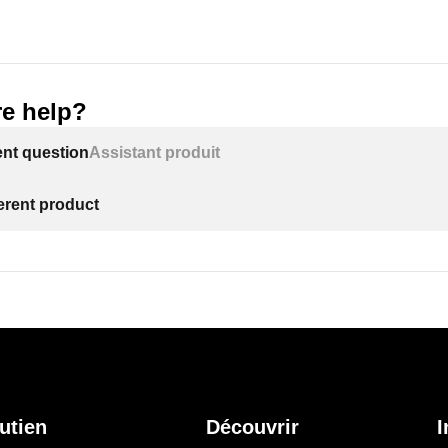
e help?
ent question
Assistant produit
ferent product
utien
Découvrir
I