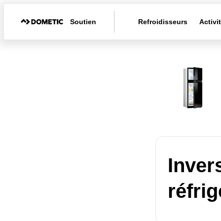
Soutien
Refroidisseurs
Activi
Inver
réfri