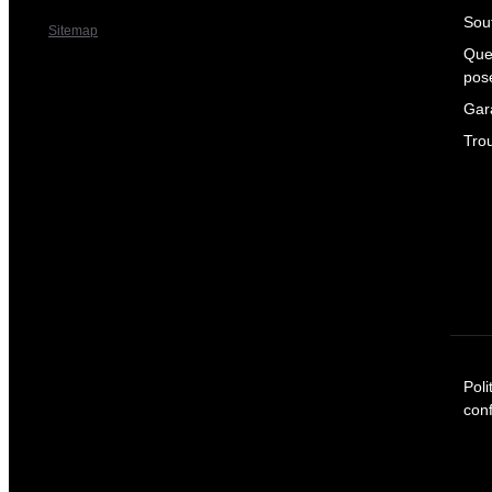
Sout
Sitemap
Que
pos
Gar
Tro
Poli
conf