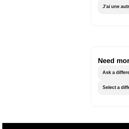
J'ai une aut
Need mor
Ask a differ
Select a dif