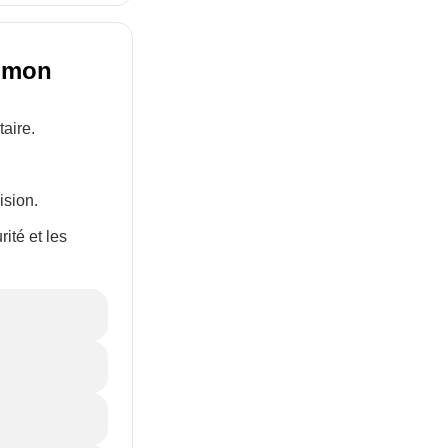
e mon
aire.
ision.
ité et les