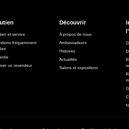
utien
Découvrir
I
l
ien et service
À propos de nous
stions fréquemment
Ambassadeurs
G
ées
Histoires
D
antie
Actualités
R
uver un revendeur
m
Salons et expositions
R
i
G
C
f