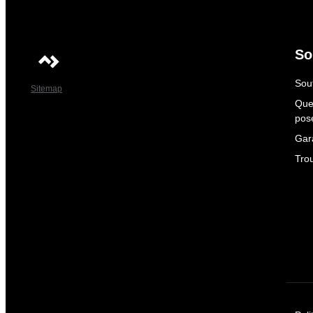
So
Sout
Sitemap
Que
pos
Gar
Tro