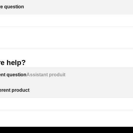
re question
e help?
ent question
Assistant produit
ferent product