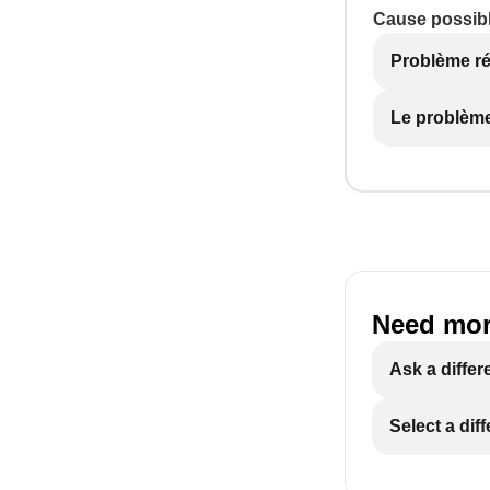
Cause possibl
Problème r
Le problème
Need mor
Ask a differ
Select a dif