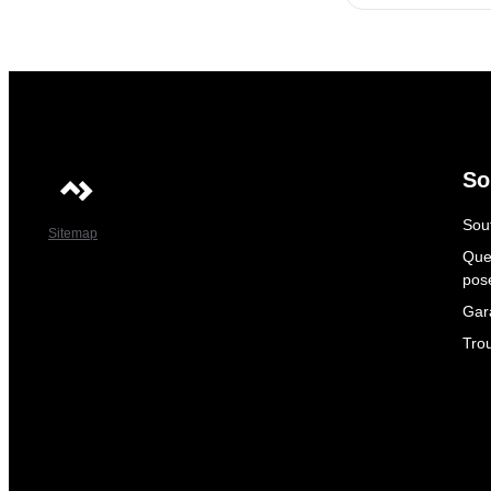
So
Sout
Sitemap
Que
pos
Gar
Tro