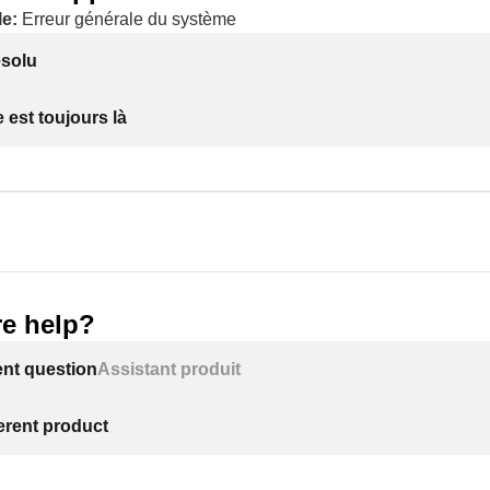
e:
Erreur générale du système
ésolu
 est toujours là
e help?
ent question
Assistant produit
ferent product