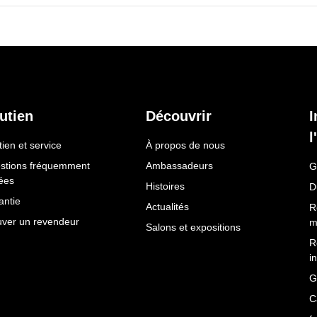
utien
Découvrir
I
l
ien et service
À propos de nous
stions fréquemment
Ambassadeurs
G
ées
Histoires
D
antie
Actualités
R
uver un revendeur
m
Salons et expositions
R
i
G
C