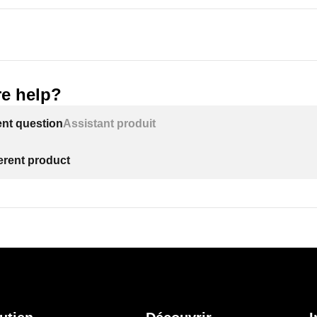
e help?
ent question
Assistant produit
ferent product