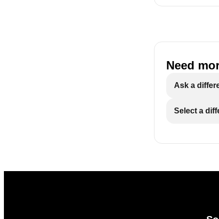
Need mor
Ask a differ
Select a dif