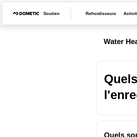
Soutien
Refroidisseurs
Activi
Water Hea
Quels
l'enr
Quels son