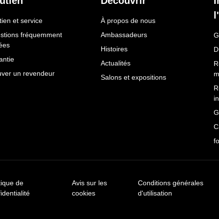
utien
Découvrir
I
l
ien et service
À propos de nous
stions fréquemment
Ambassadeurs
G
ées
Histoires
D
antie
Actualités
R
uver un revendeur
m
Salons et expositions
R
i
G
C
f
tique de
Avis sur les
Conditions générales
identialité
cookies
d'utilisation