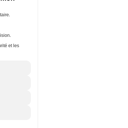
aire.
ision.
ité et les