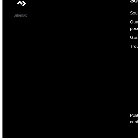
So
Sout
Sitemap
Que
pos
Gar
Tro
Poli
conf