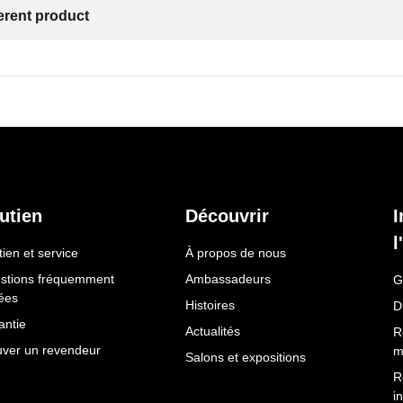
ferent product
utien
Découvrir
I
l
ien et service
À propos de nous
stions fréquemment
Ambassadeurs
G
ées
Histoires
D
antie
Actualités
R
uver un revendeur
m
Salons et expositions
R
i