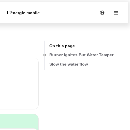
e
L'énergie mobile
On this page
Burner Ignites But Water Temperature Is
Slow the water flow