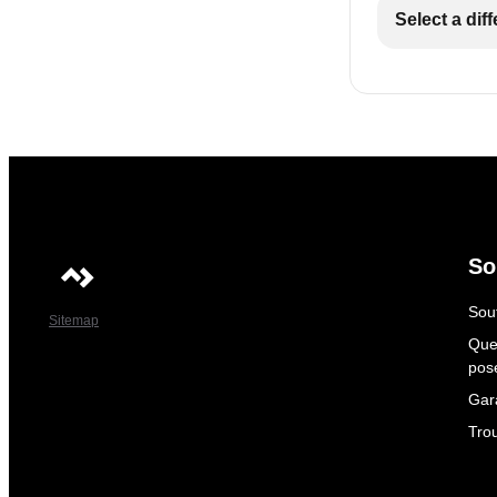
Select a dif
So
Sout
Sitemap
Que
pos
Gar
Tro