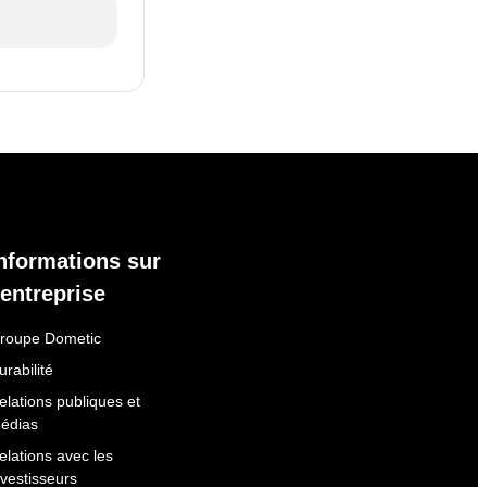
nformations sur
'entreprise
roupe Dometic
urabilité
elations publiques et
édias
elations avec les
nvestisseurs