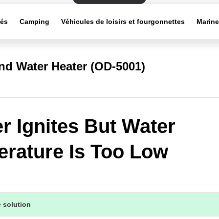
tés
Camping
Véhicules de loisirs et fourgonnettes
Marin
d Water Heater (OD-5001)
r Ignites But Water
rature Is Too Low
 solution