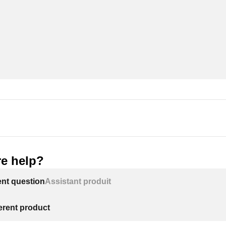
e help?
ent question
Assistant produit
ferent product