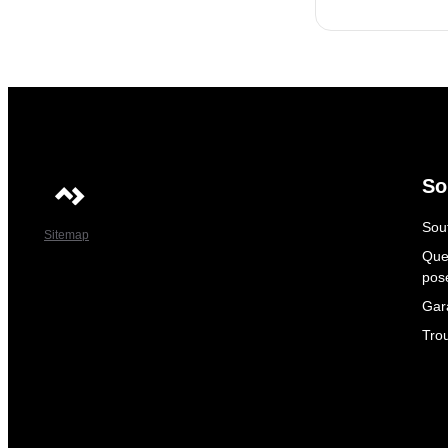
So
Sout
Sitemap
Que
pos
Gar
Tro