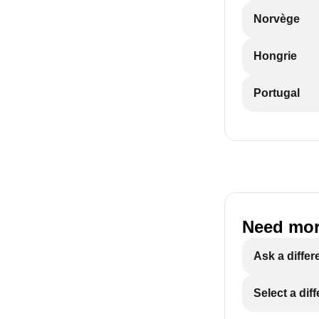
Norvège
Hongrie
Portugal
Need mor
Ask a differ
Select a dif