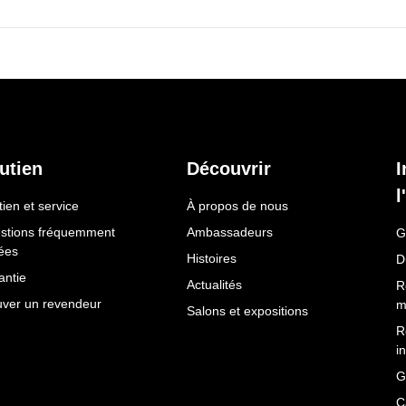
utien
Découvrir
I
l
ien et service
À propos de nous
stions fréquemment
Ambassadeurs
G
ées
Histoires
D
antie
Actualités
R
uver un revendeur
m
Salons et expositions
R
i
G
C