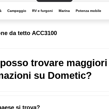
à
Campeggio
RV e furgoni
Marina
Potenza mobile
one da tetto ACC3100
posso trovare maggiori
mazioni su Dometic?
paese si trova?