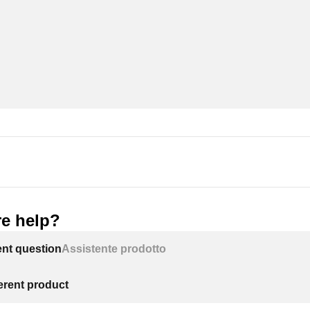
e help?
ent question
Assistente prodotto
ferent product