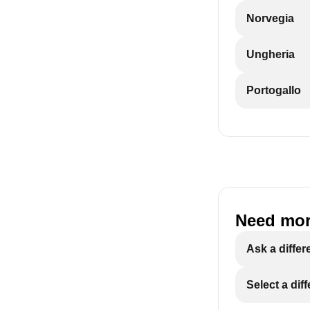
Norvegia
Ungheria
Portogallo
Need mor
Ask a differ
Select a dif