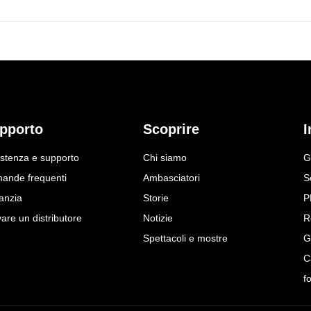
pporto
Scoprire
I
istenza e supporto
Chi siamo
G
ande frequenti
Ambasciatori
S
anzia
Storie
P
are un distributore
Notizie
R
Spettacoli e mostre
G
C
f