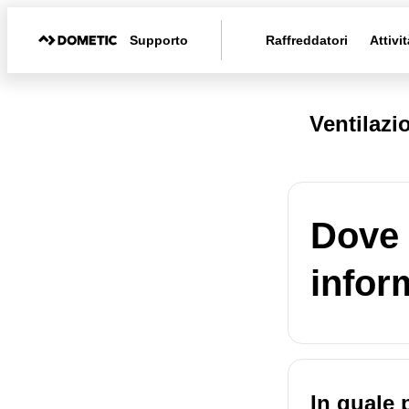
Supporto
Raffreddatori
Attivit
Ventilazi
Dove 
infor
In quale 