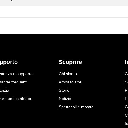
pporto
Scoprire
I
istenza e supporto
Chi siamo
G
ande frequenti
Ambasciatori
S
anzia
Storie
P
are un distributore
Notizie
R
Spettacoli e mostre
G
C
f