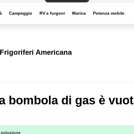
à
Campeggio
RV e furgoni
Marina
Potenza mobile
Frigoriferi Americana
a bombola di gas è vuo
 soluzione