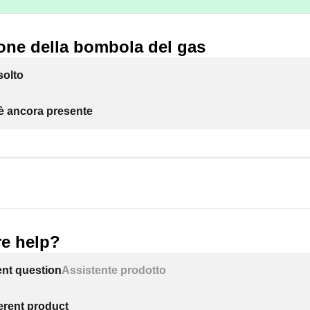
one della bombola del gas
solto
 è ancora presente
e help?
ent question
Assistente prodotto
ferent product