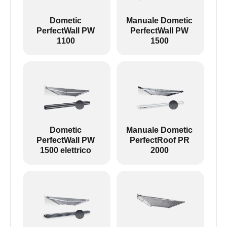
1100, è possibile includere un motore, per cui
l'aspetto finale è leggermente diverso:
Dometic
Manuale Dometic
PerfectWall PW
PerfectWall PW
1100
1500
Sinistra: PW1100 --- Destra: Altre tende da sole
Revo zip è un tendalino portatile senza bracci.
Dometic
Manuale Dometic
PerfectWall PW
PerfectRoof PR
1500 elettrico
2000