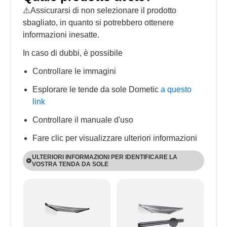
⚠️Assicurarsi di non selezionare il prodotto
sbagliato, in quanto si potrebbero ottenere
informazioni inesatte.
In caso di dubbi, è possibile
Controllare le immagini
Esplorare le tende da sole Dometic
a questo
link
Controllare il manuale d'uso
Fare clic per visualizzare ulteriori informazioni
ULTERIORI INFORMAZIONI PER IDENTIFICARE LA
VOSTRA TENDA DA SOLE
I prodotti PW sono montati a parete e i prodotti PR
a tetto.
Su tutti i prodotti PW e PR, ad eccezione del PW