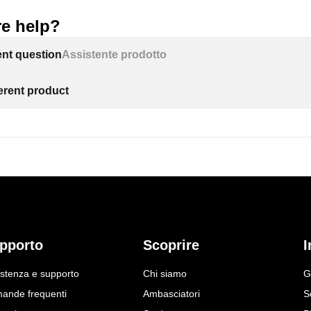
e help?
ent question
Assistente prodotto
ferent product
pporto
Scoprire
I
istenza e supporto
Chi siamo
G
ande frequenti
Ambasciatori
S