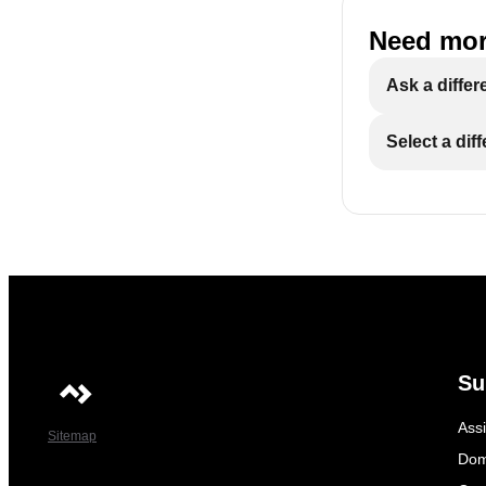
Need mor
Ask a differ
Select a dif
Su
Ass
Sitemap
Dom