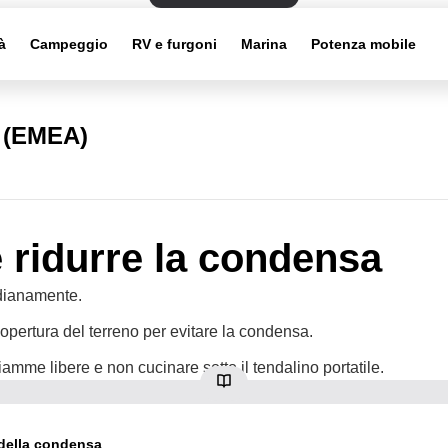
à
Campeggio
RV e furgoni
Marina
Potenza mobile
i (EMEA)
ridurre la condensa
idianamente.
pertura del terreno per evitare la condensa.
iamme libere e non cucinare sotto il tendalino portatile.
della condensa