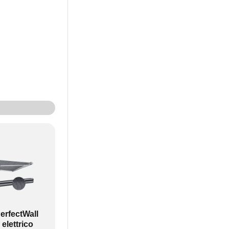
n motore, per
erfectWall
elettrico