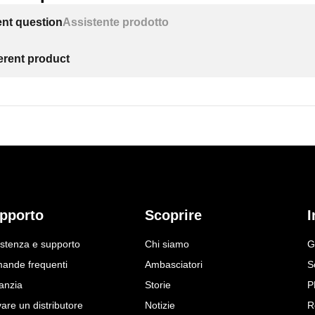
ent question
Assistente prodotto
ferent product
pporto
Scoprire
I
istenza e supporto
Chi siamo
G
ande frequenti
Ambasciatori
S
anzia
Storie
P
are un distributore
Notizie
R