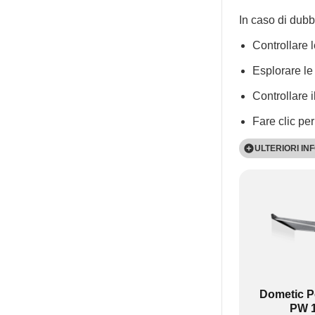
In caso di dubb
Controllare 
Esplorare l
Controllare 
Fare clic per
ULTERIORI IN
I prodotti PW so
Su tutti i prod
cui l'aspetto f
Dometic P
PW 