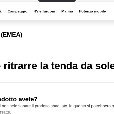
à
Campeggio
RV e furgoni
Marina
Potenza mobile
i (EMEA)
ritrarre la tenda da sol
odotto avete?
i non selezionare il prodotto sbagliato, in quanto si potrebbero 
esatte.