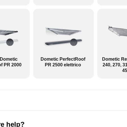
0 --- Destra: Altre tende da sole
endalino portatile senza bracci.
 Dometic
Dometic PerfectRoof
Dometic Rev
of PR 2000
PR 2500 elettrico
240, 270, 31
45
e help?