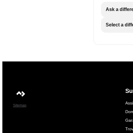
Ask a differ
Select a dif
Su
Ass
Sitemap
Dom
Gar
Trov