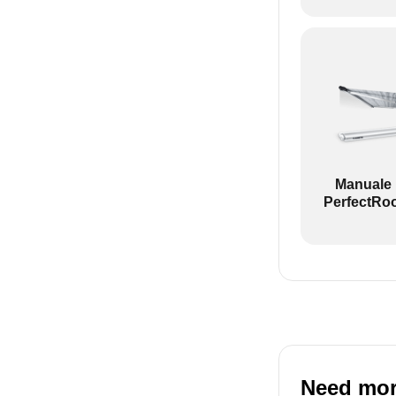
Sinistra: PW110
Revo zip è un t
Manuale
PerfectRo
Need mor