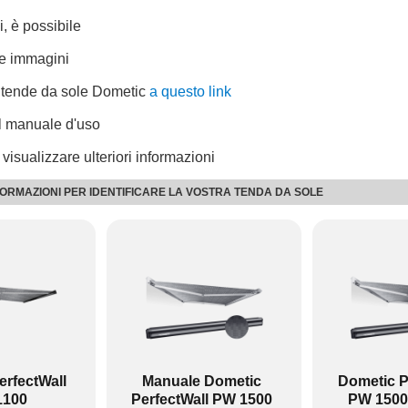
i, è possibile
le immagini
e tende da sole Dometic
a questo link
il manuale d'uso
 visualizzare ulteriori informazioni
FORMAZIONI PER IDENTIFICARE LA VOSTRA TENDA DA SOLE
no montati a parete e i prodotti PR a tetto.
otti PW e PR, ad eccezione del PW 1100, è possibile includere u
inale è leggermente diverso:
erfectWall
Manuale Dometic
Dometic P
1100
PerfectWall PW 1500
PW 1500 