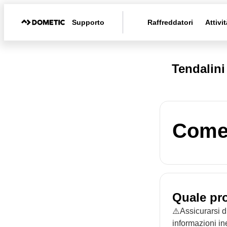
Supporto
Raffreddatori
Attivit
Tendalin
Come 
Quale pr
⚠️Assicurarsi d
informazioni in