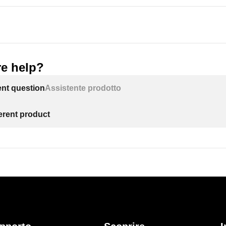
e help?
ent question
Assistente prodotto
ferent product