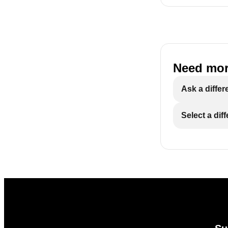
Need mor
Ask a differ
Select a dif