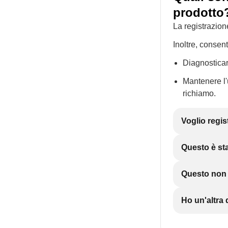
prodotto
La registrazion
Inoltre, consen
Diagnosticar
Mantenere l'u
richiamo.
Voglio regis
Questo è sta
Questo non è
Ho un'altr