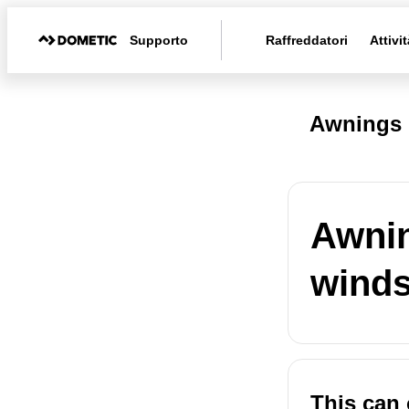
Supporto
Raffreddatori
Attivit
Awnings 
Awnin
wind
This can 