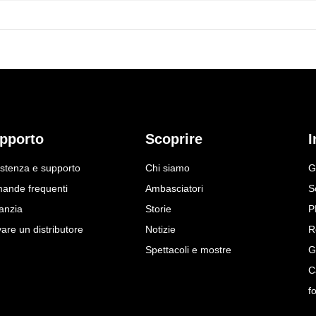
pporto
Scoprire
I
istenza e supporto
Chi siamo
G
ande frequenti
Ambasciatori
S
anzia
Storie
P
are un distributore
Notizie
R
Spettacoli e mostre
G
C
f