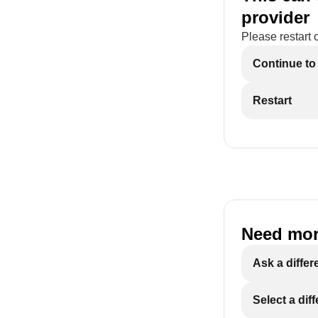
provider
Please restart 
Continue to
Restart
Need mor
Ask a differ
Select a dif