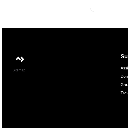
Su
Ass
Sitemap
Dom
Gar
Trov