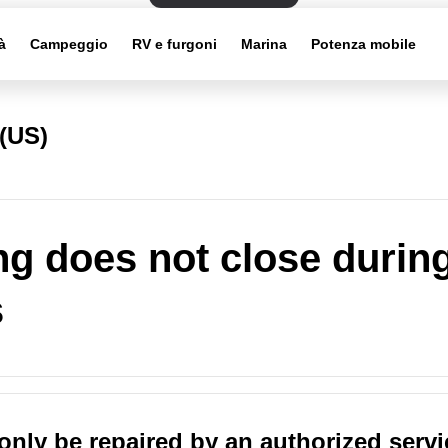
à
Campeggio
RV e furgoni
Marina
Potenza mobile
(US)
g does not close durin
s
only be repaired by an authorized servi