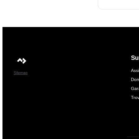
Su
Ass
Sitemap
Dom
Gar
Trov