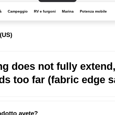
à
Campeggio
RV e furgoni
Marina
Potenza mobile
(US)
g does not fully extend,
ds too far (fabric edge 
odotto avete?