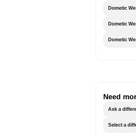
Dometic Wea
Dometic Wea
Dometic Wea
Need mor
Ask a differ
Select a dif