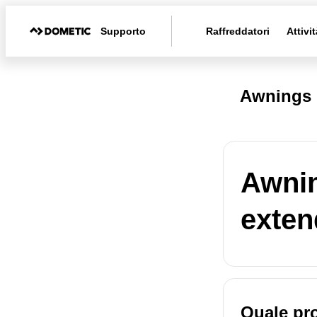
Supporto
Raffreddatori
Attivit
Awnings 
Awnin
exten
Quale pr