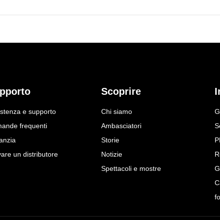
pporto
Scoprire
I
istenza e supporto
Chi siamo
G
ande frequenti
Ambasciatori
S
anzia
Storie
P
are un distributore
Notizie
R
Spettacoli e mostre
G
C
f