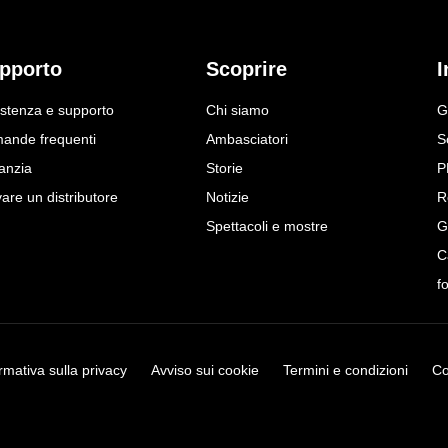
pporto
Scoprire
I
istenza e supporto
Chi siamo
G
ande frequenti
Ambasciatori
S
anzia
Storie
P
are un distributore
Notizie
R
Spettacoli e mostre
G
C
f
rmativa sulla privacy
Avviso sui cookie
Termini e condizioni
Co