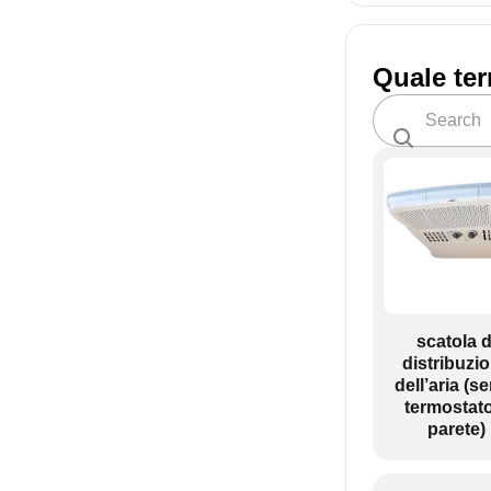
Quale te
scatola d
distribuzi
dell’aria (s
termostat
parete)