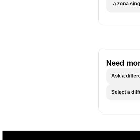
a zona sing
Need mor
Ask a differ
Select a dif