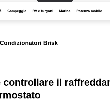
à
Campeggio
RV e furgoni
Marina
Potenza mobile
Condizionatori Brisk
controllare il raffredd
ermostato