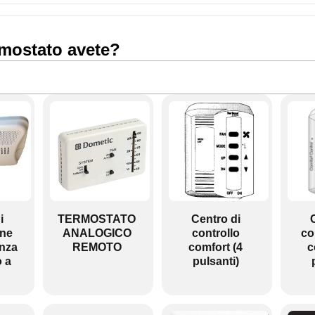
rmostato avete?
i
TERMOSTATO
Centro di
one
ANALOGICO
controllo
co
enza
REMOTO
comfort (4
c
o a
pulsanti)