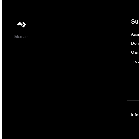
Su
Ass
Sitemap
Dom
Gar
Trov
Info