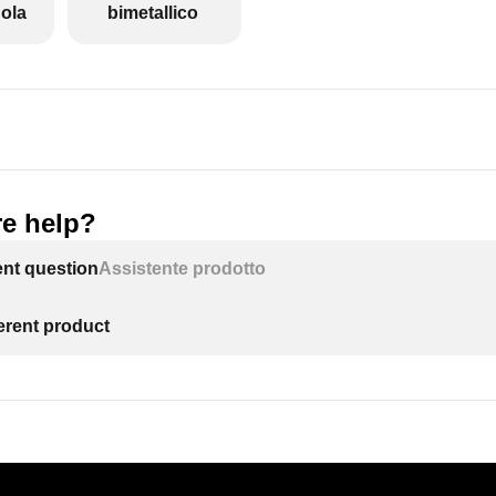
ola
bimetallico
e help?
ent question
Assistente prodotto
ferent product