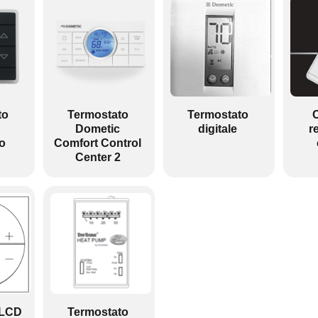
to
Termostato
Termostato
C
Dometic
digitale
r
o
Comfort Control
Center 2
 LCD
Termostato