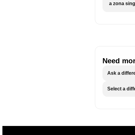
a zona sing
Need mor
Ask a differ
Select a dif