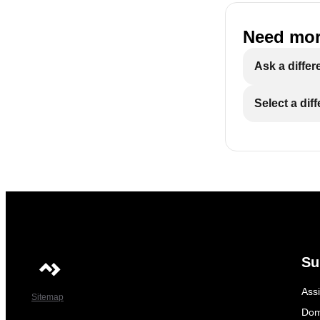
Need mor
Ask a differ
Select a dif
Su
Ass
Sitemap
Dom