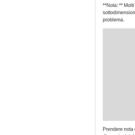
**Nota: ** Molt
sottodimensiona
problema.
Prendere nota d