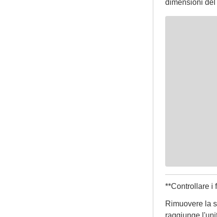
dimensioni del f
**Controllare i f
Rimuovere la sc
raggiunge l'uni