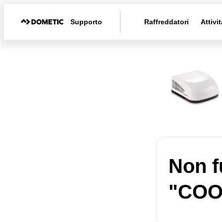
Supporto
Raffreddatori
Attivit
Non f
"COO