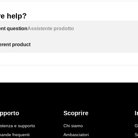
e help?
ent question
Assistente prodotto
ferent product
pporto
Scoprire
I
istenza e supporto
Chi siamo
G
ande frequenti
Ambasciatori
S