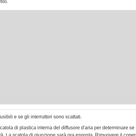
ilo.
usibili e se gli interruttori sono scattati.
atola di plastica interna del diffusore d'aria per determinare se
tà. La scatola di giunzione sarà ora esposta. Rimuovere il coper