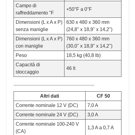
Campo di
+50°F a 0°F
raffreddamento °F
Dimensioni (L x A x P)
630 x 480 x 360 mm
senza maniglie
(24,8" x 18,9" x 14,2")
Dimensioni (L x A x P)
760 x 480 x 360 mm
con maniglie
(30,0" x 18,9" x 14,2")
Peso
18,5 kg (40,8 lb)
Capacità di
46 lt
stoccaggio
...................................................................
Altri dati
CF 50
Corrente nominale 12 V (DC)
7,0 A
Corrente nominale 24 V (DC)
3,0 A
Corrente nominale 100-240 V
1,3 A a 0,7 A
(CA)