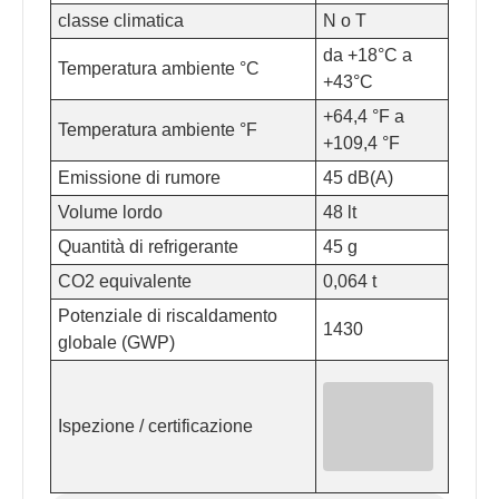
classe climatica
N o T
da +18°C a
Temperatura ambiente °C
+43°C
+64,4 °F a
Temperatura ambiente °F
+109,4 °F
Emissione di rumore
45 dB(A)
Volume lordo
48 lt
Quantità di refrigerante
45 g
CO2 equivalente
0,064 t
Potenziale di riscaldamento
1430
globale (GWP)
Ispezione / certificazione