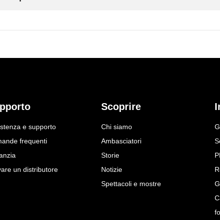
celta (d0, d1 o d2) appare sullo schermo e lampeggia alcune vol
uovamente la temperatura corrente.
pporto
Scoprire
I
istenza e supporto
Chi siamo
G
ande frequenti
Ambasciatori
S
celta (d0, d1 o d2) appare sullo schermo e lampeggia alcune vol
anzia
Storie
P
uovamente la temperatura corrente.
are un distributore
Notizie
R
Spettacoli e mostre
G
C
f