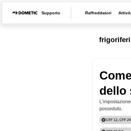
Supporto
Raffreddatori
Attivit
frigorifer
Come 
dello
L'impostazione
posseduto.
CFF 12, CFF 20