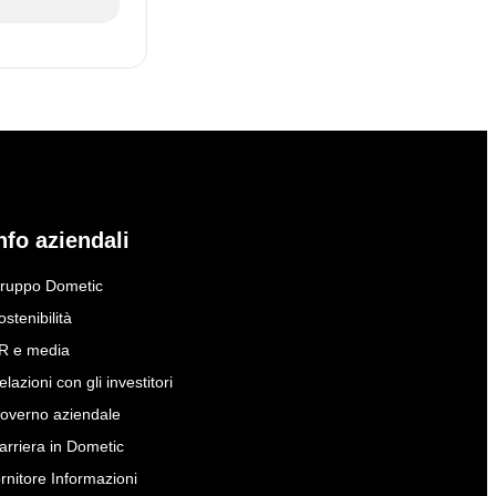
te prima di
nfo aziendali
ruppo Dometic
ostenibilità
te prima di
R e media
elazioni con gli investitori
overno aziendale
arriera in Dometic
ornitore Informazioni