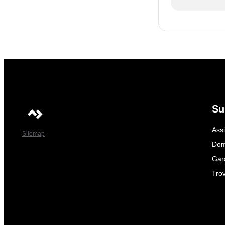
3
La luminosità s
visualizzare n
Su
Ass
Sitemap
3
Dom
La luminosità s
Gar
visualizzare n
Trov