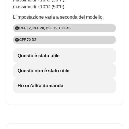
massimo di +10°C (50°F).
L'impostazione varia a seconda del modello.
CFF 12, CFF 20, CFF 35, CFF 45
1
CFF 70 DZ
Premere una volta il tasto "SET".
1
Questo è stato utile
Premere il pulsante "SET":
Una volta per il grande scomparto
Questo non è stato utile
Due volte per il piccolo scomparto
Ho un'altra domanda
2
Utilizzare i pulsanti "UP +" e "DOWN -" per
scegliere la temperatura di raffreddamento.