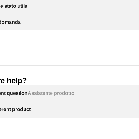
 stato utile
a domanda
e help?
ent question
Assistente prodotto
ferent product