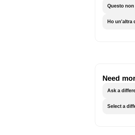
Questo non è
Ho un'altr
Need mor
Ask a differ
Select a dif