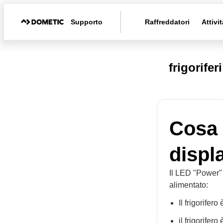
Supporto
Raffreddatori
Attivit
frigorifer
Cosa 
displ
Il LED "Power" 
alimentato:
Il frigorifero
il frigorifer