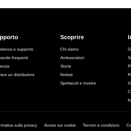
pporto
Scoprire
I
istenza e supporto
Chi siamo
G
ande frequenti
Ambasciatori
S
anzia
Storie
P
are un distributore
Notizie
R
Spettacoli e mostre
G
C
f
rmativa sulla privacy
Avviso sui cookie
Termini e condizioni
Co