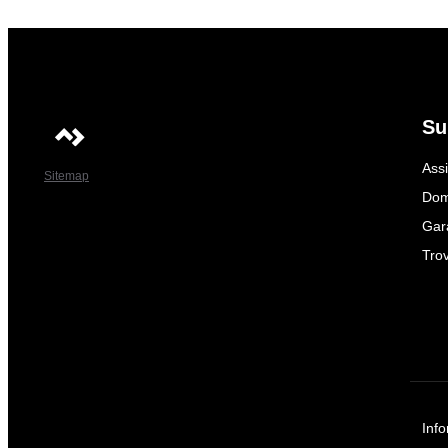
Su
Ass
Sitemap
Dom
Gar
Trov
Info