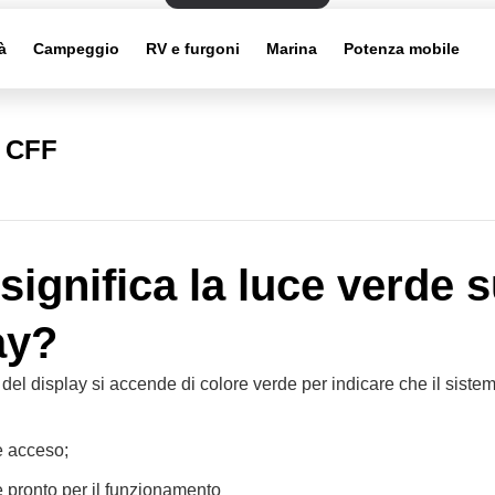
à
Campeggio
RV e furgoni
Marina
Potenza mobile
i CFF
significa la luce verde s
ay?
del display si accende di colore verde per indicare che il sistem
 è acceso;
o è pronto per il funzionamento