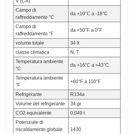
V (CA)
Campo di
da +10°C a -18°C
raffreddamento °C
Campo di
da +50°F a 0°F
raffreddamento °F
volume totale
34 lt
classe climatica
N, T
Temperatura ambiente
da +16°C a +43°C
°C
Temperatura ambiente
+60°F a 110°F
°F
Refrigerante
R134a
Volume del refrigerante
34 gr
CO2 equivalente
0,049 t
Potenziale di
riscaldamento globale
1430