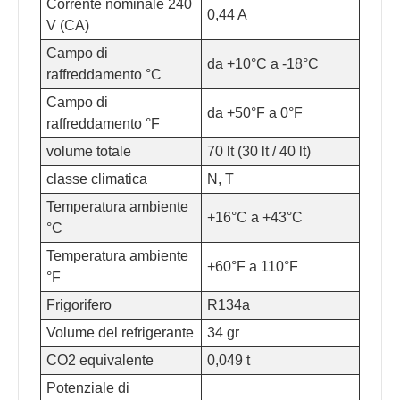
Corrente nominale 240
0,44 A
V (CA)
Campo di
da +10°C a -18°C
raffreddamento °C
Campo di
da +50°F a 0°F
raffreddamento °F
volume totale
70 lt (30 lt / 40 lt)
classe climatica
N, T
Temperatura ambiente
+16°C a +43°C
°C
Temperatura ambiente
+60°F a 110°F
°F
Frigorifero
R134a
Volume del refrigerante
34 gr
CO2 equivalente
0,049 t
Potenziale di