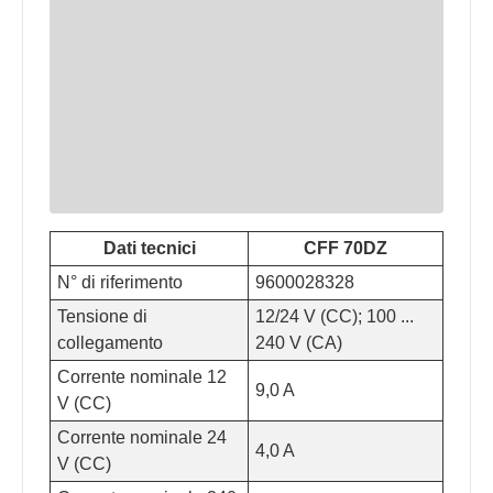
Dati tecnici
CFF 70DZ
N° di riferimento
9600028328
Tensione di
12/24 V (CC); 100 ...
collegamento
240 V (CA)
Corrente nominale 12
9,0 A
V (CC)
Corrente nominale 24
4,0 A
V (CC)