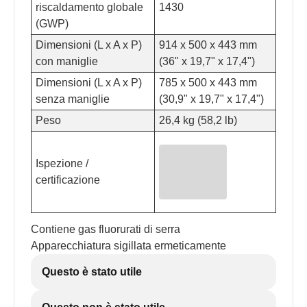
riscaldamento globale
1430
(GWP)
Dimensioni (L x A x P)
914 x 500 x 443 mm
con maniglie
(36" x 19,7" x 17,4")
Dimensioni (L x A x P)
785 x 500 x 443 mm
senza maniglie
(30,9" x 19,7" x 17,4")
Peso
26,4 kg (58,2 lb)
Ispezione /
certificazione
Contiene gas fluorurati di serra
Apparecchiatura sigillata ermeticamente
Questo è stato utile