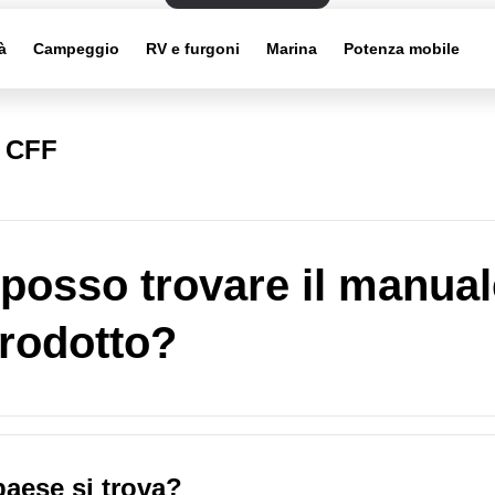
à
Campeggio
RV e furgoni
Marina
Potenza mobile
i CFF
posso trovare il manual
rodotto?
paese si trova?