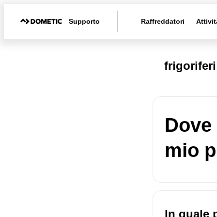
Supporto
Raffreddatori
Attivit
frigorifer
Dove 
mio p
In quale 