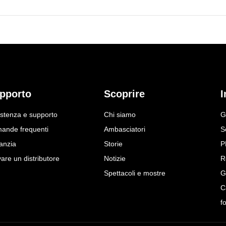
pporto
Scoprire
I
istenza e supporto
Chi siamo
G
ande frequenti
Ambasciatori
S
anzia
Storie
P
are un distributore
Notizie
R
Spettacoli e mostre
G
C
f