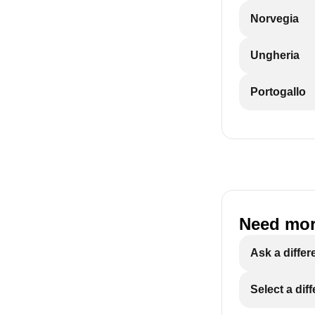
Norvegia
Ungheria
Portogallo
Need mor
Ask a differ
Select a dif