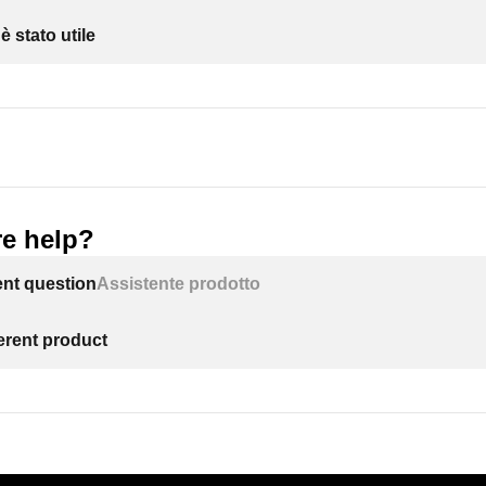
 stato utile
e help?
ent question
Assistente prodotto
ferent product