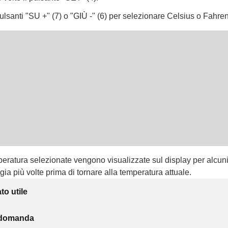
pulsanti "SU +" (7) o "GIÙ -" (6) per selezionare Celsius o Fahren
peratura selezionate vengono visualizzate sul display per alcuni
ia più volte prima di tornare alla temperatura attuale.
to utile
a domanda