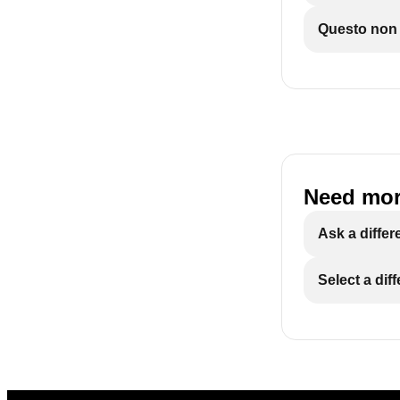
Questo non è
Need mor
Ask a differ
Select a dif