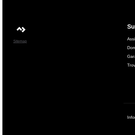
Su
Ass
Sitemap
Dom
Gar
Trov
Info