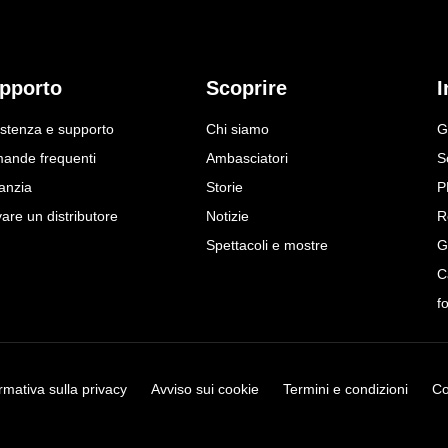
pporto
Scoprire
I
istenza e supporto
Chi siamo
G
ande frequenti
Ambasciatori
S
anzia
Storie
P
are un distributore
Notizie
R
Spettacoli e mostre
G
C
f
rmativa sulla privacy
Avviso sui cookie
Termini e condizioni
Co