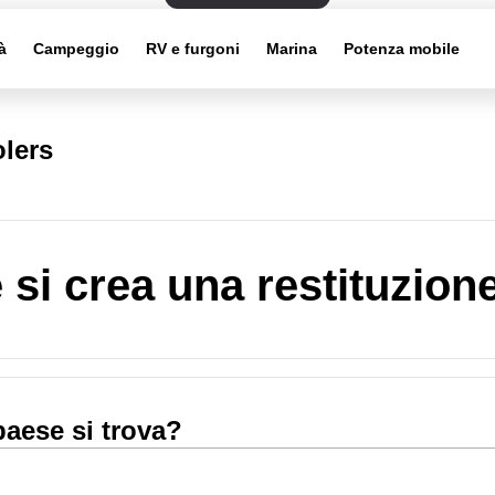
à
Campeggio
RV e furgoni
Marina
Potenza mobile
lers
si crea una restituzion
paese si trova?