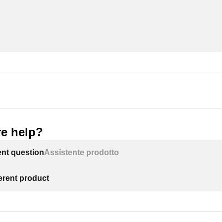
e help?
ent question
Assistente prodotto
ferent product