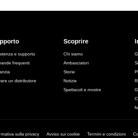
pporto
Scoprire
I
istenza e supporto
Chi siamo
G
ande frequenti
Ambasciatori
S
anzia
Storie
P
are un distributore
Notizie
R
Spettacoli e mostre
G
C
f
rmativa sulla privacy
Avviso sui cookie
Termini e condizioni
Co