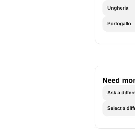
Ungheria
Portogallo
Need mor
Ask a differ
Select a dif