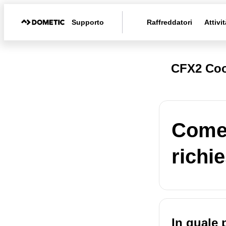
Supporto
Raffreddatori
Attivit
CFX2 Coo
Come 
richi
In quale 