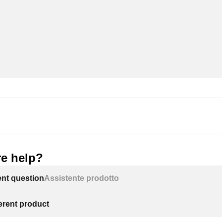
e help?
ent question
Assistente prodotto
ferent product