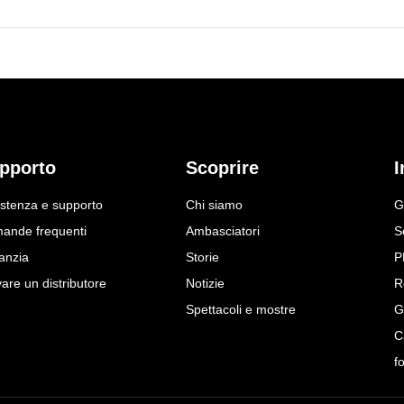
pporto
Scoprire
I
istenza e supporto
Chi siamo
G
ande frequenti
Ambasciatori
S
anzia
Storie
P
are un distributore
Notizie
R
Spettacoli e mostre
G
C
f