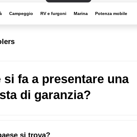
à
Campeggio
RV e furgoni
Marina
Potenza mobile
lers
si fa a presentare una
esta di garanzia?
paese si trova?