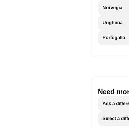
Norvegia
Ungheria
Portogallo
Need mor
Ask a differ
Select a dif