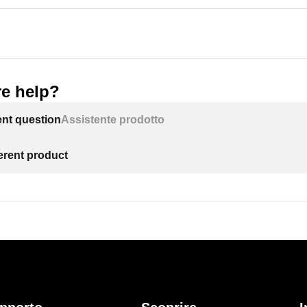
e help?
ent question
Assistente prodotto
ferent product