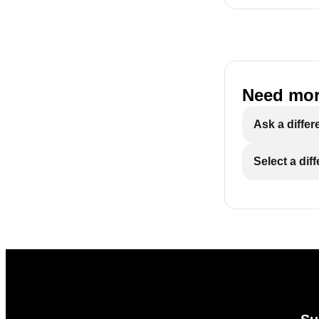
Need mor
Ask a differ
Select a dif