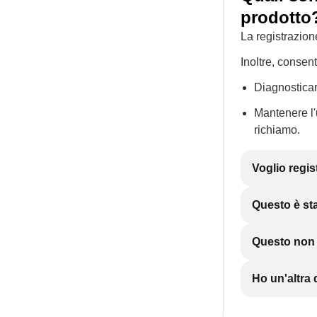
prodotto
La registrazion
Inoltre, consen
Diagnosticar
Mantenere l'u
richiamo.
Voglio regis
Questo è sta
Questo non è
Ho un'altr