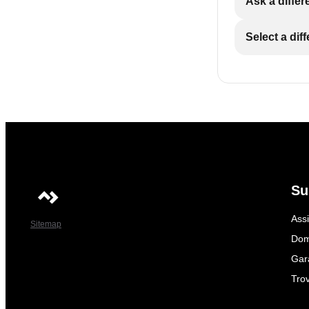
Ask a differ
Select a dif
Su
Ass
Sitemap
Dom
Gar
Trov