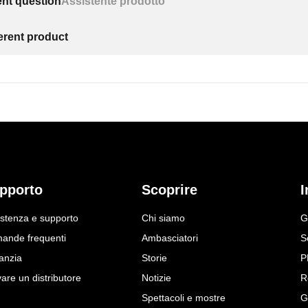
ent question
Assistente prodotto
ferent product
pporto
Scoprire
I
istenza e supporto
Chi siamo
G
ande frequenti
Ambasciatori
S
anzia
Storie
P
are un distributore
Notizie
R
Spettacoli e mostre
G