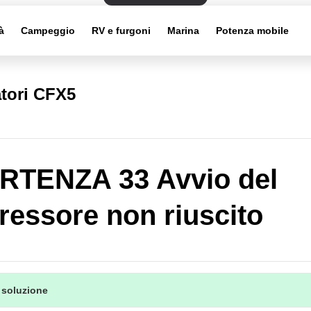
à
Campeggio
RV e furgoni
Marina
Potenza mobile
tori CFX5
RTENZA 33 Avvio del
essore non riuscito
 soluzione