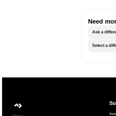
Need mor
Ask a differ
Select a dif
Su
Ass
Sitemap