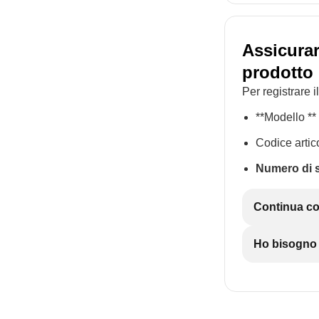
Assicurar
prodotto 
Per registrare 
**Modello **
Codice artic
Numero di s
Continua con
Ho bisogno d