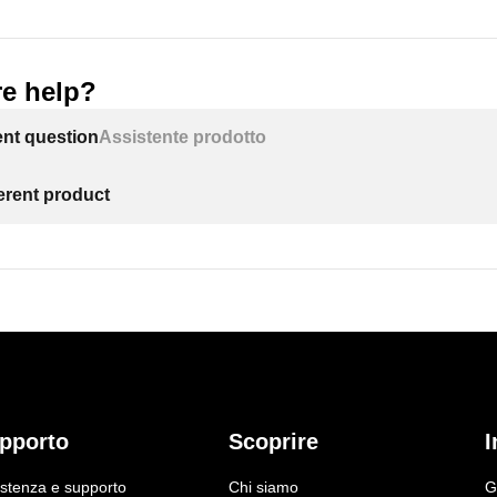
e help?
ent question
Assistente prodotto
ferent product
pporto
Scoprire
I
istenza e supporto
Chi siamo
G