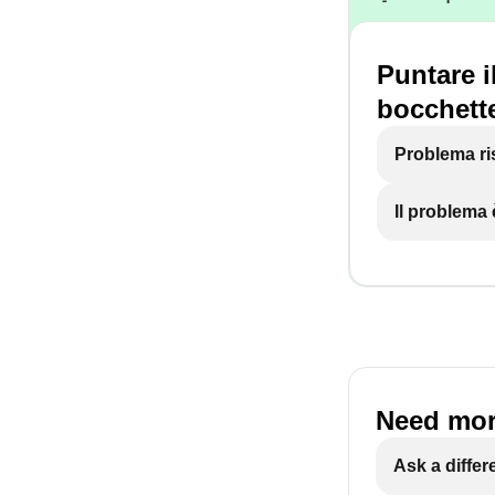
Puntare i
bocchette
Problema ri
Il problema
Need mor
Ask a differ