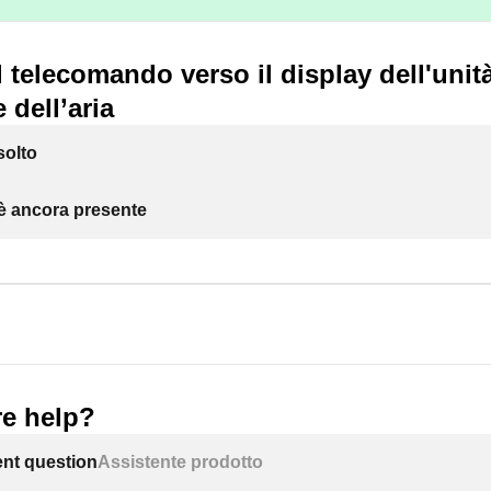
l telecomando verso il display dell'unit
 dell’aria
solto
 è ancora presente
e help?
ent question
Assistente prodotto