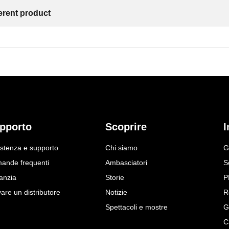
ferent product
pporto
Scoprire
I
istenza e supporto
Chi siamo
G
ande frequenti
Ambasciatori
S
anzia
Storie
P
are un distributore
Notizie
R
Spettacoli e mostre
G
C