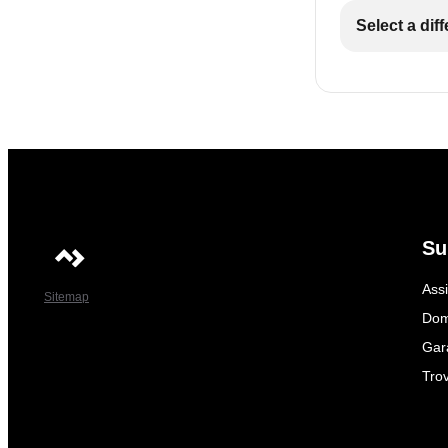
Select a dif
Su
Ass
Sitemap
Dom
Gar
Trov