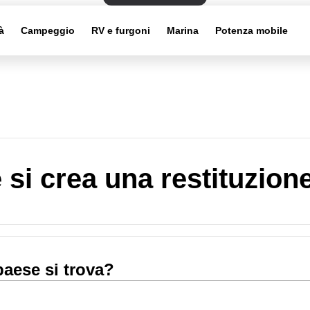
à
Campeggio
RV e furgoni
Marina
Potenza mobile
si crea una restituzion
paese si trova?