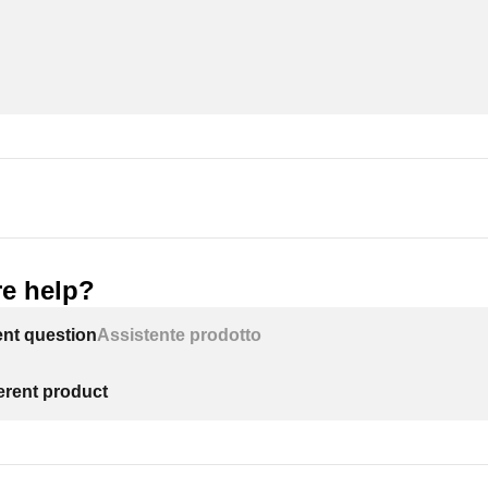
e help?
ent question
Assistente prodotto
ferent product