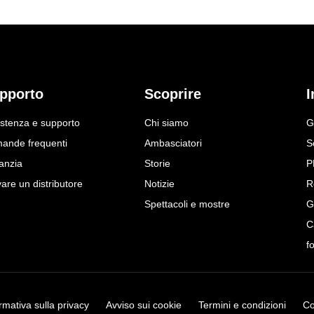
pporto
Scoprire
I
istenza e supporto
Chi siamo
G
ande frequenti
Ambasciatori
S
anzia
Storie
P
are un distributore
Notizie
R
Spettacoli e mostre
G
C
f
rmativa sulla privacy
Avviso sui cookie
Termini e condizioni
Co