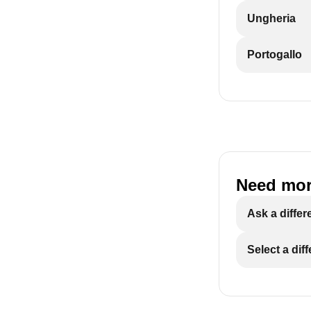
Ungheria
Portogallo
Need mor
Ask a differ
Select a dif