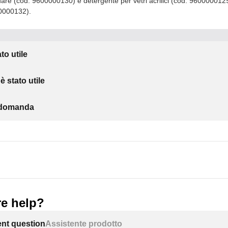
dare (cod. 9600000130) e detergente per vetri acrilici (cod. 9600000129)
00000132).
to utile
 stato utile
a domanda
e help?
ent question
Assistente prodotto