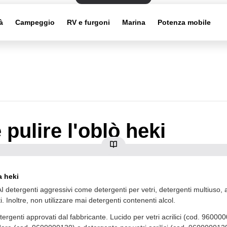
à
Campeggio
RV e furgoni
Marina
Potenza mobile
pulire l'oblò heki
a heki
I detergenti aggressivi come detergenti per vetri, detergenti multiuso, 
ti. Inoltre, non utilizzare mai detergenti contenenti alcol.
etergenti approvati dal fabbricante. Lucido per vetri acrilici (cod. 9600