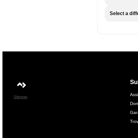
Select a dif
Su
Ass
Sitemap
Dom
Gar
Trov