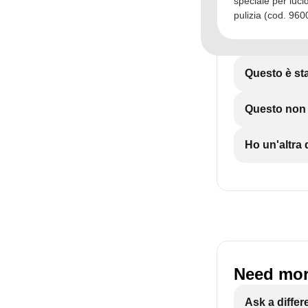
speciale per luci
pulizia (cod. 96
Questo è sta
Questo non è
Ho un'altr
Need mor
Ask a differ