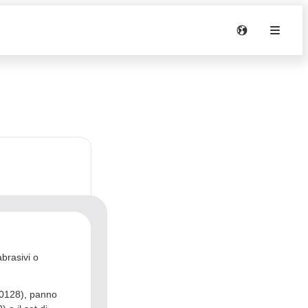
abrasivi o
000128), panno