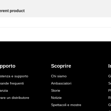
ferent product
pporto
Scoprire
I
istenza e supporto
Chi siamo
G
ande frequenti
Ambasciatori
S
anzia
Storie
P
are un distributore
Notizie
R
Spettacoli e mostre
G